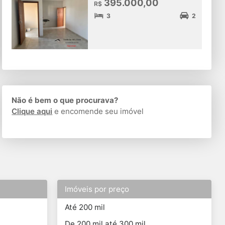
395.000,00
R$
3
2
Não é bem o que procurava?
Clique aqui
e encomende seu imóvel
Imóveis por preço
Até 200 mil
De 200 mil até 300 mil