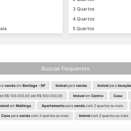
3 Quartos
4 Quartos
aia
5 Quartos
Buscas frequentes
ra
venda
em
Bertioga - SP
Imóvel
para
venda
Imóvel
para
locação
de R$ 100.000,00 até R$ 500.000,00
Imóvel
em
Centro
Casa
móvel
em
Maitinga
Apartamento
para
venda
com 2 quartos ou mais
Casa
para
venda
com 3 quartos ou mais
Imóvel
com 2 quartos ou mais