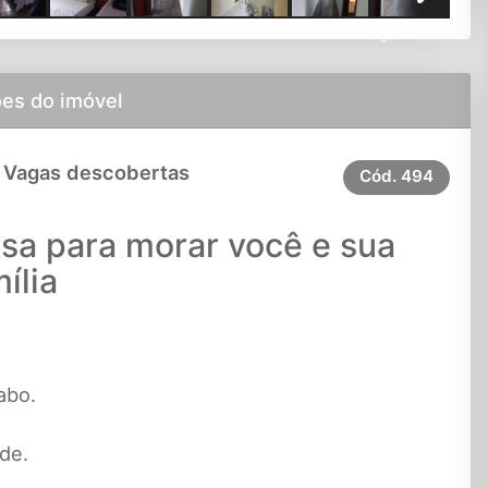
Next
es do imóvel
 Vagas descobertas
Cód.
494
asa para morar você e sua
ília
abo.
de.