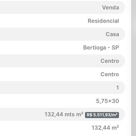
Venda
Residencial
Casa
Bertioga - SP
Centro
Centro
1
5,75x30
132,44 mts m²
R$ 5.511,93/m²
132,44 m²