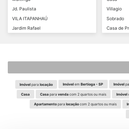
Jd. Paulista
Villagio
VILA ITAPANHAÚ
Sobrado
Jardim Rafael
Casa de Pr
Imóvel
em
Bertioga - SP
Imóvel
pa
Imóvel
para
locação
Casa
Casa
para
venda
com 2 quartos ou mais
Imóvel
Apartamento
para
locação
com 2 quartos ou mais
I